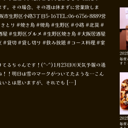
ます。その場合、その週は休まずに営業致しま
野区小路3丁目5-16TEL:06-6756-8889営
）#やきとり #焼き鳥 #焼鳥 #生野区 #小路 #北巽 #
酒屋 #生野区グルメ #生野区焼き鳥 #大阪居酒屋
 #貸切 #貸し切り #飲み放題 #コース料理 #宴
202
毎度
す！
るちゃんです！(^-^)1月23日㈪天気予報の通
ね！！明日は雪のマークがついてたような…こん
いとは思いますが、それでも […]
202
毎度