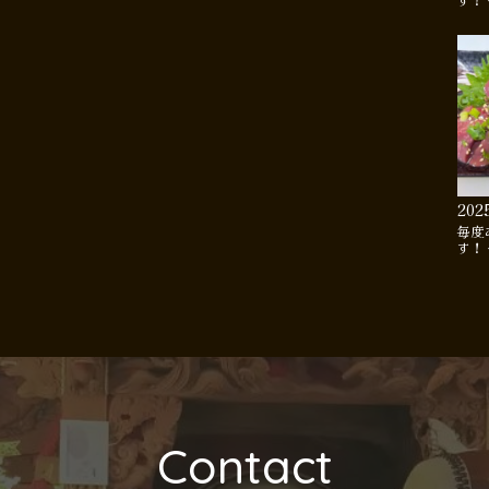
す！
202
毎度
す！
Contact