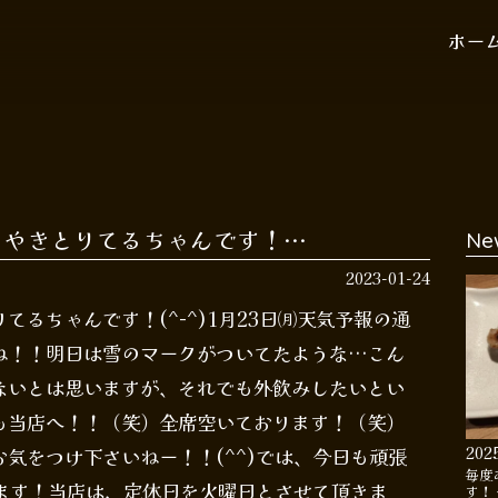
ホー
！やきとりてるちゃんです！…
Ne
2023-01-24
るちゃんです！(^-^)1月23日㈪天気予報の通
ね！！明日は雪のマークがついてたような…こん
ないとは思いますが、それでも外飲みしたいとい
も当店へ！！（笑）全席空いております！（笑）
202
気をつけ下さいねー！！(^^)では、今日も頑張
毎度
します！当店は、定休日を火曜日とさせて頂きま
す！