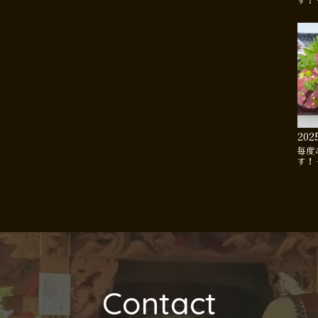
す！
202
毎度
す！
Contact