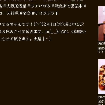
 #大阪居酒屋 #ちょいのみ #深夜まで営業中 #
#コース料理 #宴会 #テイクアウト
るちゃんです！(^-^)2月1日(水)誠に申し訳
お休みさせて頂きます。m(_ _)m宜しく御願い
させて頂きます。火曜 […]
202
毎度
す！
202
毎度