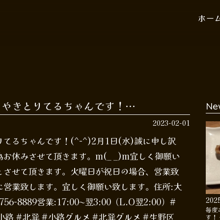
ホー
！やきとりてるちゃんです！…
Ne
2023-02-01
るちゃんです！(^-^)2月1日(水)誠に申し訳
お休みさせて頂きます。m(_ _)m宜しく御願い
とさせて頂きます。火曜日が祝日の場合、営業致
に営業致します。宜しく御願い致します。住所:大
202
6-8889営業:17:00〜翌3:00（L.O翌2:00）#
毎度
#小路 #北巽 #小路グルメ #北巽グルメ #生野区
す！