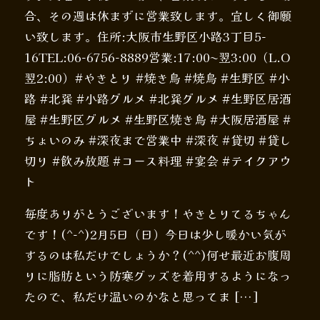
合、その週は休まずに営業致します。宜しく御願
い致します。住所:大阪市生野区小路3丁目5-
16TEL:06-6756-8889営業:17:00〜翌3:00（L.O
翌2:00）#やきとり #焼き鳥 #焼鳥 #生野区 #小
路 #北巽 #小路グルメ #北巽グルメ #生野区居酒
屋 #生野区グルメ #生野区焼き鳥 #大阪居酒屋 #
ちょいのみ #深夜まで営業中 #深夜 #貸切 #貸し
切り #飲み放題 #コース料理 #宴会 #テイクアウ
ト
毎度ありがとうございます！やきとりてるちゃん
です！(^-^)2月5日（日）今日は少し暖かい気が
するのは私だけでしょうか？(^^)何せ最近お腹周
りに脂肪という防寒グッズを着用するようになっ
たので、私だけ温いのかなと思ってま […]