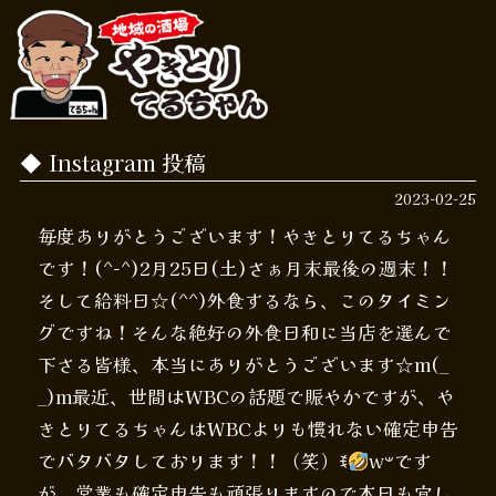
Instagram 投稿
2023-02-25
毎度ありがとうございます！やきとりてるちゃん
です！(^-^)2月25日(土)さぁ月末最後の週末！！
そして給料日☆(^^)外食するなら、このタイミン
グですね！そんな絶好の外食日和に当店を選んで
下さる皆様、本当にありがとうございます☆m(_
_)m最近、世間はWBCの話題で賑やかですが、や
きとりてるちゃんはWBCよりも慣れない確定申告
でバタバタしております！！（笑）ꉂ
w‪𐤔です
が、営業も確定申告も頑張りますので本日も宜し