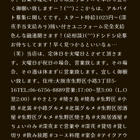
く御願い致しますー！(^^)ここからは、アルバイ
ト募集に関してです。スタート時給1023円～(深
夜手当支給あり)賄い付きユニフォーム完全支給
色んな融通聞きます！(応相談)(^^)ドシドシ応募
お待ちしてます！早く見つかるといいなぁ…
（笑）当店は、定休日を火曜日とさせて頂きま
す。火曜日が祝日の場合、営業致します。その場
合、その週は休まずに営業致します。宜しく御願
い致します。住所:大阪市生野区小路3丁目5-
16TEL:06-6756-8889営業:17:00〜翌3:00（L.O
翌2:00）#やきとり #焼き鳥 #焼鳥 #生野区 #小
路 #北巽 #小路グルメ #北巽グルメ #生野区居酒
屋 #生野区グルメ #生野区焼き鳥 #大阪居酒屋 #
ちょいのみ #深夜まで営業中 #深夜 #貸切 #貸し
切り #飲み放題 #コース料理 #宴会 #テイクアウ