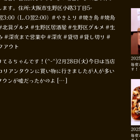
ます。住所:大阪市生野区小路3丁目5-
00〜翌3:00（L.O翌2:00）#やきとり #焼き鳥 #焼鳥
 #北巽グルメ #生野区居酒屋 #生野区グルメ #生
 #深夜まで営業中 #深夜 #貸切 #貸し切り #
イクアウト
202
るちゃんです！(^-^)2月28日(火)今日は当店
毎度
す！
のコリアンタウンに買い物に行きましたが人が多い
ウンが嘘だったかのよ […]
202
毎度