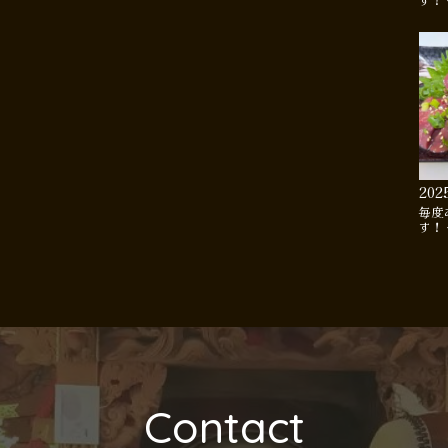
す！
202
毎度
す！
Contact