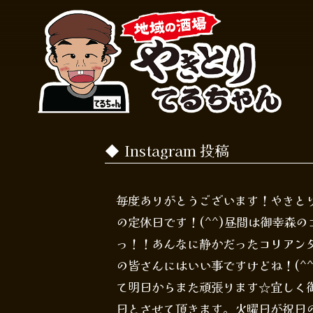
Instagram 投稿
毎度ありがとうございます！やきとりて
の定休日です！(^^)昼間は御幸森
っ！！あんなに静かだったコリアン
の皆さんにはいい事ですけどね！(^
て明日からまた頑張ります☆宜しく御
日とさせて頂きます。火曜日が祝日