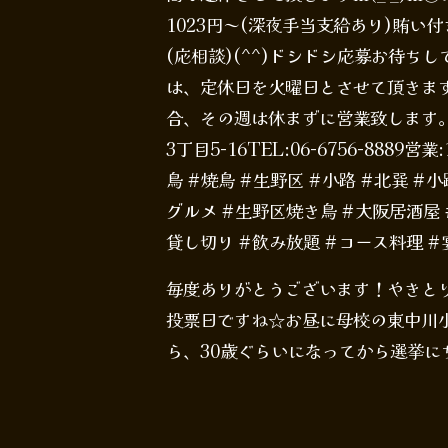
1023円～(深夜手当支給あり)賄
(応相談)(^^)ドシドシ応募お待
は、定休日を火曜日とさせて頂きま
合、その週は休まずに営業致します
3丁目5-16TEL:06-6756-8889営
鳥 #焼鳥 #生野区 #小路 #北巽 
グルメ #生野区焼き鳥 #大阪居酒屋 
貸し切り #飲み放題 #コース料理 #
毎度ありがとうございます！やきとりて
投票日ですね☆お昼に母校の東中川小
ら、30歳ぐらいになってから選挙にち