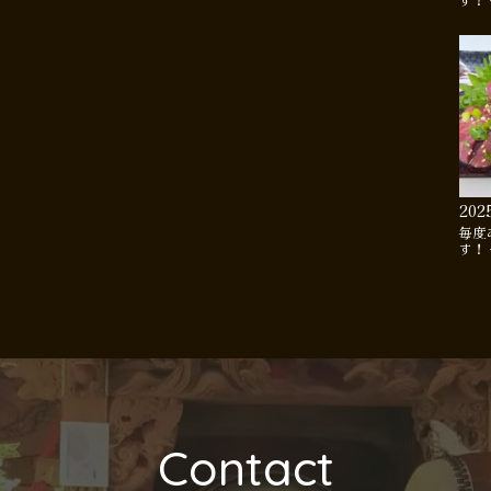
す！
202
毎度
す！
Contact