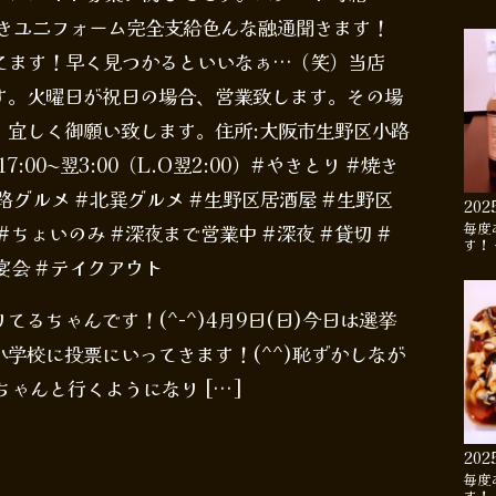
い付きユニフォーム完全支給色んな融通聞きます！
ちしてます！早く見つかるといいなぁ…（笑）当店
す。火曜日が祝日の場合、営業致します。その場
。宜しく御願い致します。住所:大阪市生野区小路
業:17:00〜翌3:00（L.O翌2:00）#やきとり #焼き
#小路グルメ #北巽グルメ #生野区居酒屋 #生野区
202
毎度
#ちょいのみ #深夜まで営業中 #深夜 #貸切 #
す！
宴会 #テイクアウト
るちゃんです！(^-^)4月9日(日)今日は選挙
学校に投票にいってきます！(^^)恥ずかしなが
ゃんと行くようになり […]
202
毎度