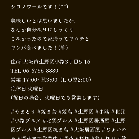
シロノワールです！(^^)
美味しいとは思いましたが、
なんか自分なりにしっくり
こなかったので家帰ってキムチと
キンパ食べました！(笑)
住所:大阪市生野区小路3丁目5-16
TEL:06-6756-8889
営業:17:00〜翌3:00（L.O翌2:00）
定休日 火曜日
(祝日の場合、火曜日でも営業します)
#やきとり #焼き鳥 #焼鳥 #生野区 #小路 #北巽
#小路グルメ #北巽グルメ #生野区居酒屋 #生野
区グルメ #生野区焼き鳥 #大阪居酒屋 #ちょいの
み #深夜まで営業中 #深夜 #貸切 #貸し切り #飲