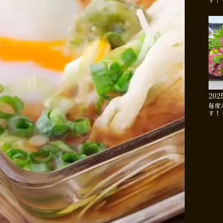
す！
202
毎度
す！