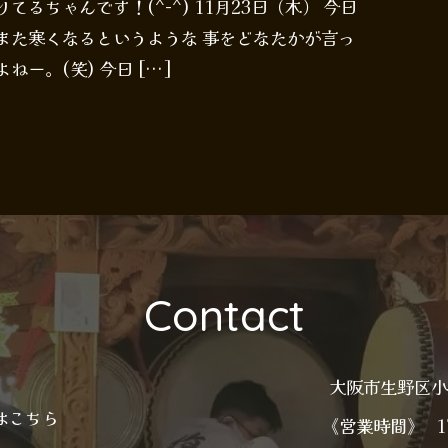
るちゃんです！(^-^) 11月23日（木） 今日
また寒くなるというような 事をどなたかが言っ
ー。(笑) 今日 […]
Contact
大阪市生野区
はこちら
《営業時間》
1