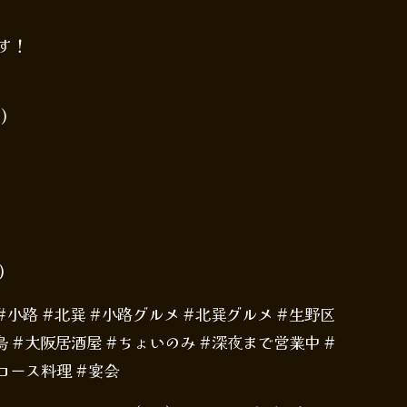
す！
)
)
 #小路 #北巽 #小路グルメ #北巽グルメ #生野区
 #大阪居酒屋 #ちょいのみ #深夜まで営業中 #
#コース料理 #宴会