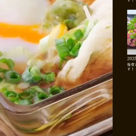
す！
202
毎度
す！