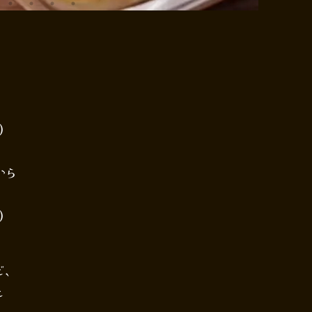
)
から
)
ど、
と