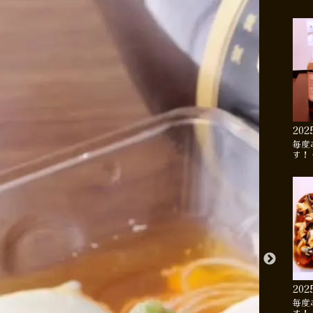
202
毎度
す！
202
毎度