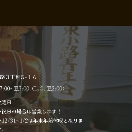
小路３丁目５−１６
7:00〜翌3:00（L.O. 翌2:00）
火曜日
※祝日の場合は営業します！
※12/31〜1/2は年末年始休暇となりま
す。