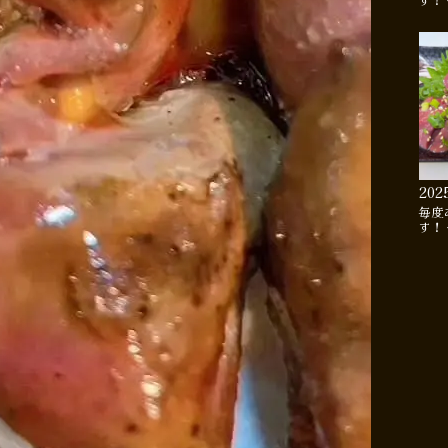
す！
202
毎度
す！