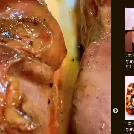
202
毎度
す！
202
毎度