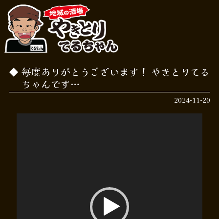
毎度ありがとうございます！ やきとりてる
ちゃんです…
2024-11-20
動
画
プ
レ
ー
ヤ
ー