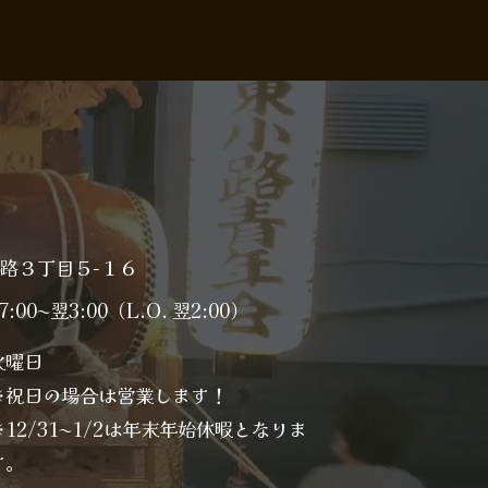
小路３丁目５−１６
7:00〜翌3:00（L.O. 翌2:00）
火曜日
※祝日の場合は営業します！
※12/31〜1/2は年末年始休暇となりま
す。