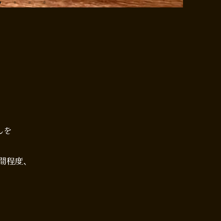
んを
時間程度、
☆