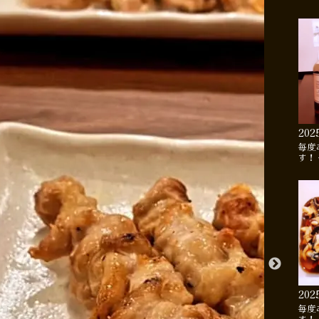
202
毎度
す！
202
毎度