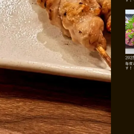
す！
202
毎度
す！