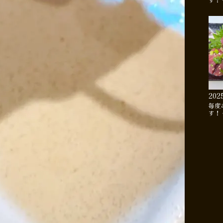
す！
202
毎度
す！