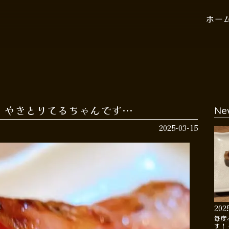
ホー
 やきとりてるちゃんです…
Ne
2025-03-15
202
毎度
す！