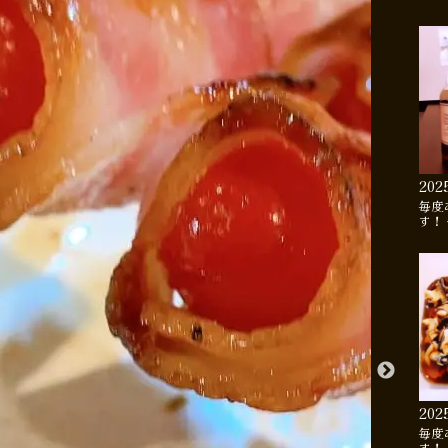
202
毎度
す！
202
毎度