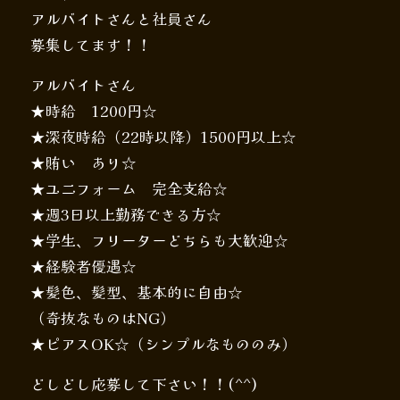
アルバイトさんと社員さん
募集してます！！
アルバイトさん
★時給 1200円☆
★深夜時給（22時以降）1500円以上☆
★賄い あり☆
★ユニフォーム 完全支給☆
★週3日以上勤務できる方☆
★学生、フリーターどちらも大歓迎☆
★経験者優遇☆
★髪色、髪型、基本的に自由☆
（奇抜なものはNG）
★ピアスOK☆（シンプルなもののみ）
どしどし応募して下さい！！(^^)